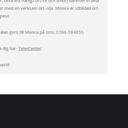
r, drick ett härligt ört-te och smörj därefter in dina
er med en verksam ört-olja. Monica är utbildad ört-
peut.
lan görs till Monica på sms: 0760-184355.
 dig här:
TimeCenter
asté.