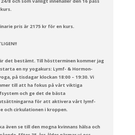
 24/8 och som vanligt innehåller den 16 pass
 kurs.
narie pris är 2175 kr för en kurs.
LIGEN!!
är det bestämt. Till höstterminen kommer jag
 starta en ny yogakurs: Lymf- & Hormon-
yoga, på tisdagar klockan 18:00 – 19:30. Vi
mer till att ha fokus på vårt viktiga
fsystem och ge det de bästa
utsättningarna för att aktivera vårt lymf-
de och cirkulationen i kroppen.
ska även se till den mogna kvinnans hälsa och
mående. Efter 35-års ålder närmar vi oss