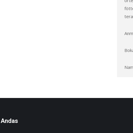
örte
fött
tera
Anmä
Boka
Nam
 Andas