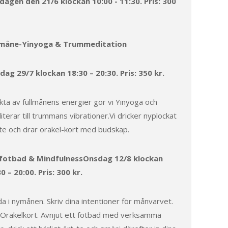
dagen den 21/6 klockan 10:00 - 11:30. Pris: 300
lmåne-Yinyoga & Trummeditation
dag 29/7 klockan 18:30 – 20:30. Pris: 350 kr.
kta av fullmånens energier gör vi Yinyoga och
terar till trummans vibrationer.Vi dricker nyplockat
te och drar orakel-kort med budskap.
fotbad & MindfulnessOnsdag 12/8 klockan
0 – 20:00. Pris: 300 kr.
a i nymånen. Skriv dina intentioner för månvarvet.
 Orakelkort. Avnjut ett fotbad med verksamma