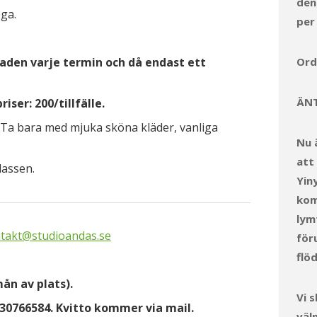
den
ga.
per
aden varje termin och då endast ett
Ordi
ÄNT
iser: 200/tillfälle.
. Ta bara med mjuka sköna kläder, vanliga
Nu 
att
lassen.
Yin
kom
lym
takt@studioandas.se
för
flö
mån av plats).
Vi 
230766584. Kvitto kommer via mail.
väl