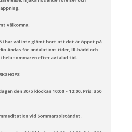
ciarelease, mjuka flödande rörelser och
lappning.
mt välkomna.
 Ni har väl inte glömt bort att det är öppet på
dio Andas för andulations tider, IR-bädd och
ki hela sommaren efter avtalad tid.
RKSHOPS
dagen den 30/5 klockan 10:00 – 12:00. Pris: 350
mmeditation vid Sommarsolståndet.