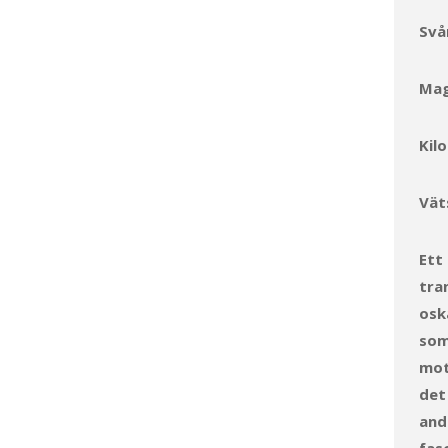
Svå
Mag
Kil
Vät
Ett
tra
osk
som
mot
det
and