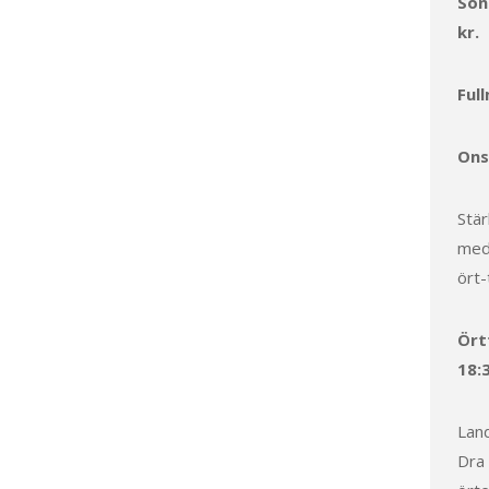
Sön
kr.
Ful
Ons
Stär
medi
ört-
Ört
18:3
Land
Dra