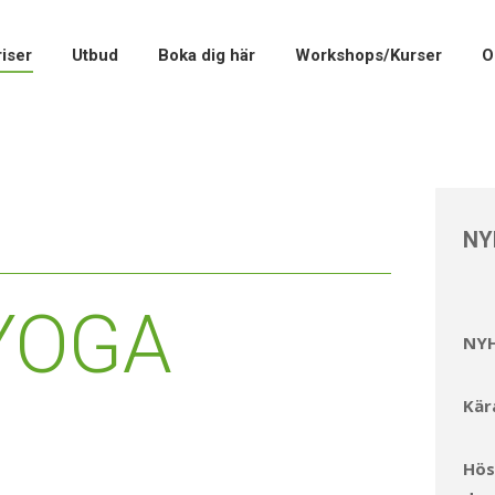
hema/Priser
Utbud
Boka dig här
Workshops/Kurse
iser
Utbud
Boka dig här
Workshops/Kurser
O
NY
YOGA
NY
Kär
Hös