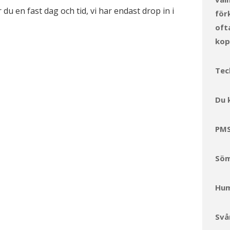
du en fast dag och tid, vi har endast drop in i
för
oft
kop
Tec
Du 
PMS
Söm
Hum
Svå