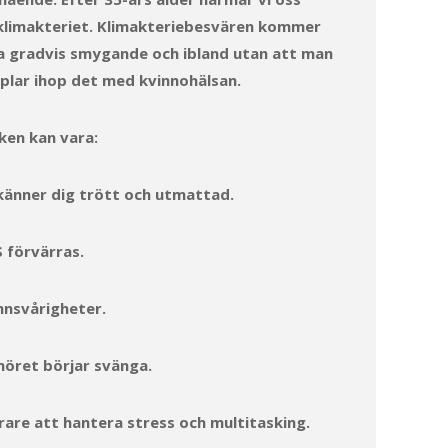
klimakteriet. Klimakteriebesvären kommer
a gradvis smygande och ibland utan att man
plar ihop det med kvinnohälsan.
ken kan vara:
känner dig trött och utmattad.
 förvärras.
nsvårigheter.
öret börjar svänga.
rare att hantera stress och multitasking.